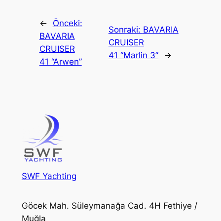
←
Önceki:
Sonraki:
BAVARIA
BAVARIA
CRUISER
CRUISER
41 “Marlin 3”
→
41 “Arwen”
SWF Yachting
Göcek Mah. Süleymanağa Cad. 4H Fethiye /
Muğla