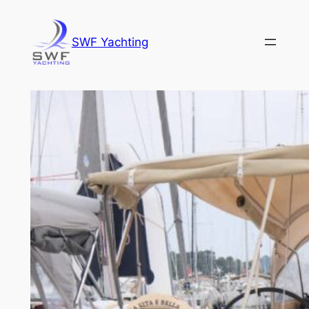
İçeriğe
geç
SWF Yachting