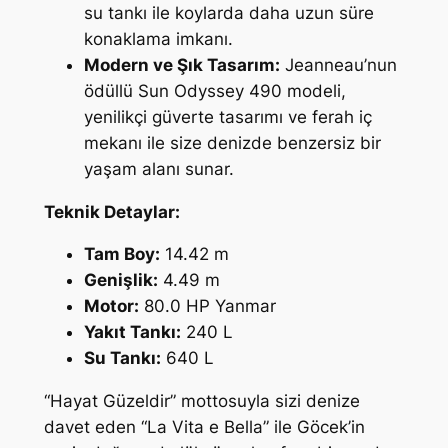
su tankı ile koylarda daha uzun süre
konaklama imkanı.
Modern ve Şık Tasarım:
Jeanneau’nun
ödüllü Sun Odyssey 490 modeli,
yenilikçi güverte tasarımı ve ferah iç
mekanı ile size denizde benzersiz bir
yaşam alanı sunar.
Teknik Detaylar:
Tam Boy:
14.42 m
Genişlik:
4.49 m
Motor:
80.0 HP Yanmar
Yakıt Tankı:
240 L
Su Tankı:
640 L
“Hayat Güzeldir” mottosuyla sizi denize
davet eden “La Vita e Bella” ile Göcek’in